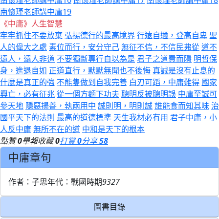
南懷瑾老師講中庸19
《中庸》人生智慧
牢牢抓住不要放棄
弘揚德行的最高境界
行遠自邇，登高自卑
聖
人的偉大之處
素位而行，安分守己
無征不信，不信民弗從
道不
遠人，遠人非道
不要獨斷專行自以為是
君子之道費而隱
明哲保
身，進退自如
正道直行，默默無聞也不後悔
真誠是沒有止息的
什麼是真正的強
不能隻做到自我完善
白刃可蹈，中庸難得
國家
興亡，必有征兆
從一個方麵下功夫
聰明反被聰明誤
中庸至誠可
參天地
隱惡揚善，執兩用中
誠則明，明則誠
誰能食而知其味
治
國平天下的法則
最高的道德標準
天生我材必有用
君子中庸，小
人反中庸
無所不在的道
中和是天下的根本
點贊
0
舉報
收藏
0
打賞
0
分享
58
中庸章句
作者：子思
年代：戰國時期
9327
圖書目錄