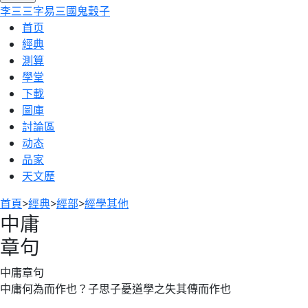
李
三
三字
易
三國
鬼穀子
首页
經典
測算
學堂
下載
圖庫
討論區
动态
品家
天文歷
首頁
>
經典
>
經部
>
經學其他
中庸
章句
中庸章句
中庸何為而作也？子思子憂道學之失其傳而作也