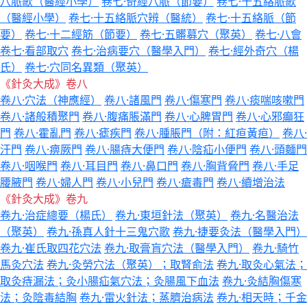
八脈歌（醫經小學）
卷七·奇經八脈（節要）
卷七·十五絡脈歌
（醫經小學）
卷七·十五絡脈穴辨（醫統）
卷七·十五絡脈（節
要）
卷七·十二經筋（節要）
卷七·五髒募穴（聚英）
卷七·八會
卷七·看部取穴
卷七·治病要穴（醫學入門）
卷七·經外奇穴（楊
氏）
卷七·穴同名異類（聚英）
《針灸大成》卷八
卷八·穴法（神應經）
卷八·諸風門
卷八·傷寒門
卷八·痰喘咳嗽門
卷八·諸般積聚門
卷八·腹痛脹滿門
卷八·心脾胃門
卷八·心邪癲狂
門
卷八·霍亂門
卷八·瘧疾門
卷八·腫脹門（附：紅疸黃疸）
卷八·
汗門
卷八·痹厥門
卷八·腸痔大便門
卷八·陰疝小便門
卷八·頭麵門
卷八·咽喉門
卷八·耳目門
卷八·鼻口門
卷八·胸背脅門
卷八·手足
腰腋門
卷八·婦人門
卷八·小兒門
卷八·瘡毒門
卷八·續增治法
《針灸大成》卷九
卷九·治症總要（楊氏）
卷九·東垣針法（聚英）
卷九·名醫治法
（聚英）
卷九·孫真人針十三鬼穴歌
卷九·捷要灸法（醫學入門）
卷九·崔氏取四花穴法
卷九·取膏肓穴法（醫學入門）
卷九·騎竹
馬灸穴法
卷九·灸勞穴法（聚英）；取腎俞法
卷九·取灸心氣法；
取灸痔漏法；灸小腸疝氣穴法；灸腸風下血法
卷九·灸結胸傷寒
法；灸陰毒結胸
卷九·雷火針法；蒸臍治病法
卷九·相天時；千金