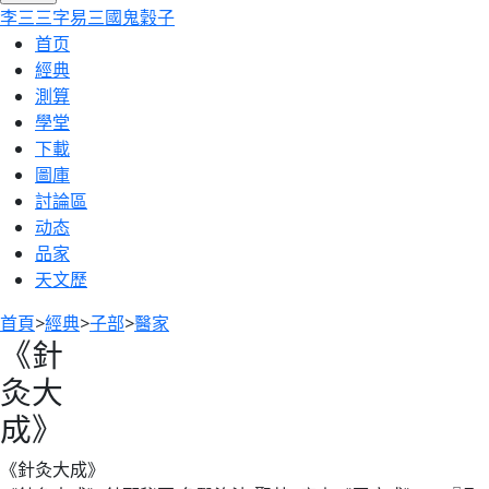
李
三
三字
易
三國
鬼穀子
首页
經典
測算
學堂
下載
圖庫
討論區
动态
品家
天文歷
首頁
>
經典
>
子部
>
醫家
《針
灸大
成》
《針灸大成》