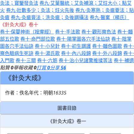
灸法；寶鑒發灸法
卷九·艾葉醫統；艾灸補瀉；艾炷大小；點艾
火
卷九·壯數多少；灸法；炷火先後
卷九·灸寒熱；灸瘡要法；貼
灸瘡
卷九·灸瘡膏法；洗灸瘡；灸後調攝法
卷九·醫案（楊氏）
《針灸大成》卷十
卷十·保嬰神術（按摩經）
卷十·手法歌
卷十·觀形察色法
卷十·麵
部五位歌
卷十·命門部位歌
卷十·陽掌圖各穴手法仙訣
卷十·陰掌
圖各穴手法仙訣
卷十·小兒針
卷十·初生調護
卷十·麵色圖歌
卷十·
察色驗病生死訣
卷十·湯氏歌
卷十·內八段錦
卷十·外八段錦
卷十·
入門歌
卷十·三關
卷十·六筋
卷十·治小兒諸驚推揉等法
卷十·補遺
點贊
0
舉報
收藏
0
打賞
0
分享
56
《針灸大成》
作者：佚名
年代：明朝
16335
圖書目錄
《針灸大成》卷一