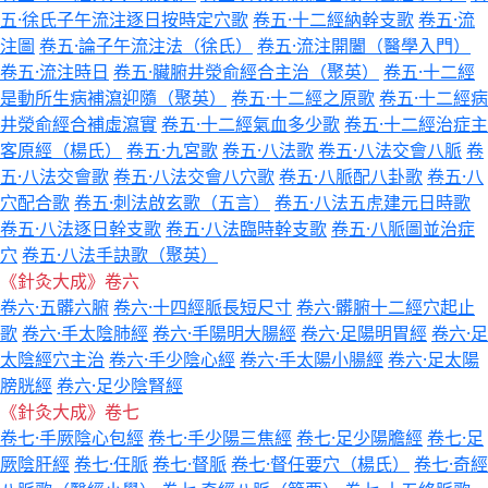
五·徐氏子午流注逐日按時定穴歌
卷五·十二經納幹支歌
卷五·流
注圖
卷五·論子午流注法（徐氏）
卷五·流注開闔（醫學入門）
卷五·流注時日
卷五·臟腑井滎俞經合主治（聚英）
卷五·十二經
是動所生病補瀉迎隨（聚英）
卷五·十二經之原歌
卷五·十二經病
井滎俞經合補虛瀉實
卷五·十二經氣血多少歌
卷五·十二經治症主
客原經（楊氏）
卷五·九宮歌
卷五·八法歌
卷五·八法交會八脈
卷
五·八法交會歌
卷五·八法交會八穴歌
卷五·八脈配八卦歌
卷五·八
穴配合歌
卷五·刺法啟玄歌（五言）
卷五·八法五虎建元日時歌
卷五·八法逐日幹支歌
卷五·八法臨時幹支歌
卷五·八脈圖並治症
穴
卷五·八法手訣歌（聚英）
《針灸大成》卷六
卷六·五髒六腑
卷六·十四經脈長短尺寸
卷六·髒腑十二經穴起止
歌
卷六·手太陰肺經
卷六·手陽明大腸經
卷六·足陽明胃經
卷六·足
太陰經穴主治
卷六·手少陰心經
卷六·手太陽小腸經
卷六·足太陽
膀胱經
卷六·足少陰腎經
《針灸大成》卷七
卷七·手厥陰心包經
卷七·手少陽三焦經
卷七·足少陽膽經
卷七·足
厥陰肝經
卷七·任脈
卷七·督脈
卷七·督任要穴（楊氏）
卷七·奇經