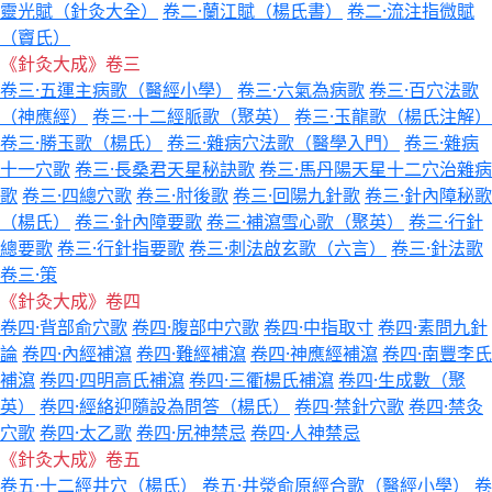
靈光賦（針灸大全）
卷二·蘭江賦（楊氏書）
卷二·流注指微賦
（竇氏）
《針灸大成》卷三
卷三·五運主病歌（醫經小學）
卷三·六氣為病歌
卷三·百穴法歌
（神應經）
卷三·十二經脈歌（聚英）
卷三·玉龍歌（楊氏注解）
卷三·勝玉歌（楊氏）
卷三·雜病穴法歌（醫學入門）
卷三·雜病
十一穴歌
卷三·長桑君天星秘訣歌
卷三·馬丹陽天星十二穴治雜病
歌
卷三·四總穴歌
卷三·肘後歌
卷三·回陽九針歌
卷三·針內障秘歌
（楊氏）
卷三·針內障要歌
卷三·補瀉雪心歌（聚英）
卷三·行針
總要歌
卷三·行針指要歌
卷三·刺法啟玄歌（六言）
卷三·針法歌
卷三·策
《針灸大成》卷四
卷四·背部俞穴歌
卷四·腹部中穴歌
卷四·中指取寸
卷四·素問九針
論
卷四·內經補瀉
卷四·難經補瀉
卷四·神應經補瀉
卷四·南豐李氏
補瀉
卷四·四明高氏補瀉
卷四·三衢楊氏補瀉
卷四·生成數（聚
英）
卷四·經絡迎隨設為問答（楊氏）
卷四·禁針穴歌
卷四·禁灸
穴歌
卷四·太乙歌
卷四·尻神禁忌
卷四·人神禁忌
《針灸大成》卷五
卷五·十二經井穴（楊氏）
卷五·井滎俞原經合歌（醫經小學）
卷