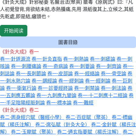
《針灸大成》針邪秘要 名醫治法(聚英) 瘡毒《原病式》曰:『凡
人初覺發背,背欲結未結,赤熱腫痛,先用 濕紙復其上,立候之,其紙
先乾處,即是結,癰頭也。
开始阅读
圖書目錄
《針灸大成》卷一
卷一·針道源流
卷一·針灸直指
卷一·刺熱論
卷一·刺瘧論
卷一·刺
咳論
卷一·刺腰痛論
卷一·奇病論
卷一·刺要論
卷一·刺齊論
卷一·
刺誌論
卷一·長刺節論
卷一·皮部論
卷一·經絡論
卷一·骨空論
卷
一·刺水熱穴論
卷一·調經論
卷一·繆刺論
卷一·經刺論
卷一·巨刺
論
卷一·衛氣行論
卷一·診要經終論
卷一·刺禁論
卷一·刺法論
卷
一·五刺應五髒論
卷一·九刺應九變論
卷一·十二刺應十二經論
卷
一·手足陰陽經脈刺論
卷一·標本論
卷一·難經
《針灸大成》卷二
卷二·周身經穴賦（醫經小學）
卷二·百症賦（聚英）
卷二·標幽
賦（楊氏注解）
卷二·席弘賦（針灸大全）
卷二·金針賦（楊氏注
解）
卷二·玉龍賦（聚英）
卷二·通玄指要賦（楊氏注解）
卷二·