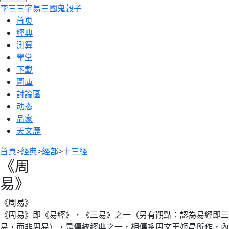
李
三
三字
易
三國
鬼穀子
首页
經典
測算
學堂
下載
圖庫
討論區
动态
品家
天文歷
首頁
>
經典
>
經部
>
十三經
《周
易》
《周易》
《周易》即《易經》，《三易》之一（另有觀點：認為易經即三
易，而非周易），是傳統經典之一，相傳系周文王姬昌所作，內