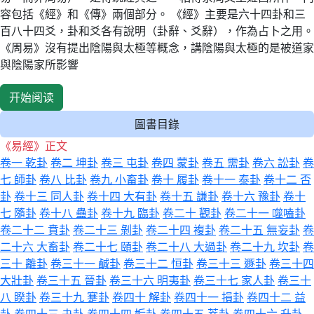
容包括《經》和《傳》兩個部分。 《經》主要是六十四卦和三
百八十四爻，卦和爻各有說明（卦辭、爻辭），作為占卜之用。
《周易》沒有提出陰陽與太極等概念，講陰陽與太極的是被道家
與陰陽家所影響
开始阅读
圖書目錄
《易經》正文
卷一 乾卦
卷二 坤卦
卷三 屯卦
卷四 蒙卦
卷五 需卦
卷六 訟卦
卷
七 師卦
卷八 比卦
卷九 小畜卦
卷十 履卦
卷十一 泰卦
卷十二 否
卦
卷十三 同人卦
卷十四 大有卦
卷十五 謙卦
卷十六 豫卦
卷十
七 隨卦
卷十八 蠱卦
卷十九 臨卦
卷二十 觀卦
卷二十一 噬嗑卦
卷二十二 賁卦
卷二十三 剝卦
卷二十四 複卦
卷二十五 無妄卦
卷
二十六 大畜卦
卷二十七 頤卦
卷二十八 大過卦
卷二十九 坎卦
卷
三十 離卦
卷三十一 鹹卦
卷三十二 恒卦
卷三十三 遯卦
卷三十四
大壯卦
卷三十五 晉卦
卷三十六 明夷卦
卷三十七 家人卦
卷三十
八 睽卦
卷三十九 蹇卦
卷四十 解卦
卷四十一 損卦
卷四十二 益
卦
卷四十三 夬卦
卷四十四 姤卦
卷四十五 萃卦
卷四十六 升卦