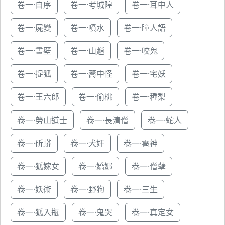
卷一·自序
卷一·考城隍
卷一·耳中人
卷一·屍變
卷一·噴水
卷一·瞳人語
卷一·畫壁
卷一·山魈
卷一·咬鬼
卷一·捉狐
卷一·蕎中怪
卷一·宅妖
卷一·王六郎
卷一·偷桃
卷一·種梨
卷一·勞山道士
卷一·長清僧
卷一·蛇人
卷一·斫蟒
卷一·犬奸
卷一·雹神
卷一·狐嫁女
卷一·嬌娜
卷一·僧孽
卷一·妖術
卷一·野狗
卷一·三生
卷一·狐入瓶
卷一·鬼哭
卷一·真定女