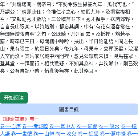
年。”共躊躇間，關帝曰：“不妨令張生攝篆九年，瓜代可也。”
乃謂公：“應即赴任；今推仁孝之心，給假九年。及期當複相
召。”又勉勵秀才數語。二公稽首並下。秀才握手，送諸郊野，
自言長山張某。以詩贈別，都忘其詞，中有“有花有酒春常在，
無燭無燈夜自明”之句。公既騎，乃別而去。及抵裡，豁若夢
寤。時卒已三日，母聞棺中呻吟，扶出，半日始能語。問之長
山，果有張生，於是日死矣。後九年，母果卒，營葬既畢，浣濯
入室而沒。其岳家居城中西門裡，忽見公鏤膺朱幩，輿馬甚眾。
登其堂，一拜而行。相共驚疑，不知其為神，奔詢鄉中，則已歿
矣。公有自記小傳，惜亂後無存，此其略耳。
开始阅读
圖書目錄
《聊齋誌異》卷一
卷一·自序
卷一·考城隍
卷一·耳中人
卷一·屍變
卷一·噴水
卷一·瞳
人語
卷一·畫壁
卷一·山魈
卷一·咬鬼
卷一·捉狐
卷一·蕎中怪
卷一·