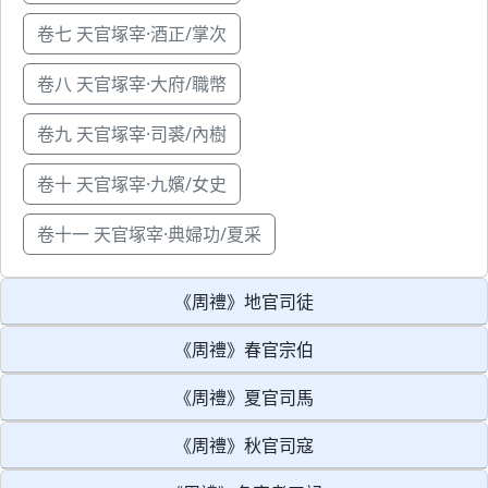
卷七 天官塚宰·酒正/掌次
卷八 天官塚宰·大府/職幣
卷九 天官塚宰·司裘/內樹
卷十 天官塚宰·九嬪/女史
卷十一 天官塚宰·典婦功/夏采
《周禮》地官司徒
《周禮》春官宗伯
《周禮》夏官司馬
《周禮》秋官司寇